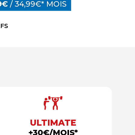
9€
/ 34,99€* MOIS
IFS
ULTIMATE
+30€/MOIS*