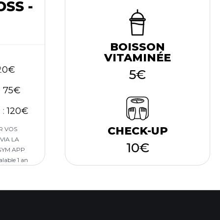
SS -
BOISSON
VITAMINÉE
2
0€
5€
:
75€
 :
120€
CHECK-UP
R VOS
VIA LA
10€
YM APP
alable 1 an