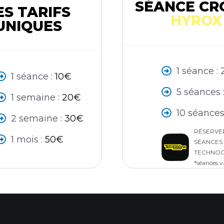
SÉANCE CRO
ES TARIFS
HYROX
UNIQUES
1 séance : 
1 séance :
10€
5 séances 
1 semaine :
20€
10 séances
2 semaine :
30€
RÉSERVE
1 mois :
50€
SÉANCES 
TECHNOG
*séances v