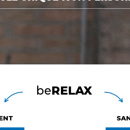
be
RELAX
ENT
SA